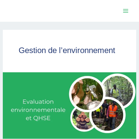
Skip
Mai
to
Men
content
Gestion de l’environnement
Evaluation
environnementale
et
QHSE