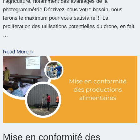
l’agriculture, notamment des avantages de la
photogrammétrie Décrivez-nous votre besoin, nous
ferons le maximum pour vous satisfaire !!! La
prolifération des utilisations potentielles du drone, en fait
…
Read More »
Mise
en
conformité
des
productions
alimentaires
Mise en conformité des