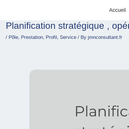
Skip
Accueil
to
content
Planification stratégique , opér
Post
navigation
/
Pôle
,
Prestation
,
Profil
,
Service
/ By
jmnconsultant.fr