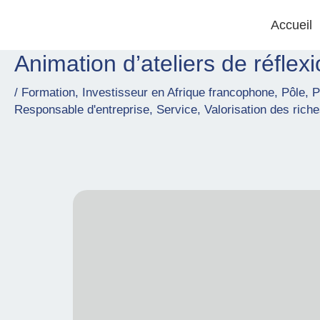
Skip
Accueil
to
content
Animation d’ateliers de réflexi
Post
navigation
/
Formation
,
Investisseur en Afrique francophone
,
Pôle
,
P
Responsable d'entreprise
,
Service
,
Valorisation des ric