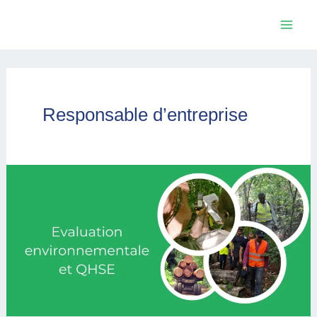
Skip
Mai
to
Men
content
Responsable d’entreprise
Evaluation
environnementale
et
QHSE