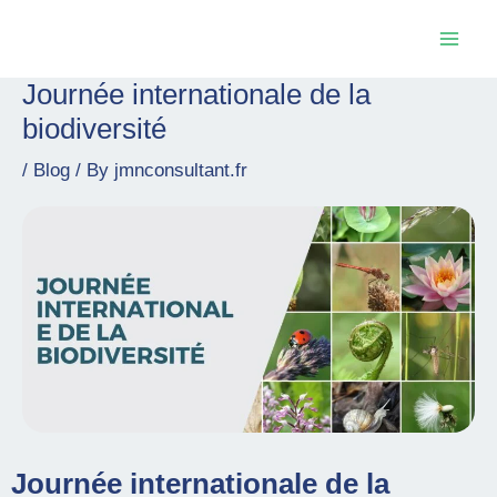
Skip
Mai
to
Men
content
Journée internationale de la
Post
navigation
biodiversité
/
Blog
/ By
jmnconsultant.fr
Journée internationale de la